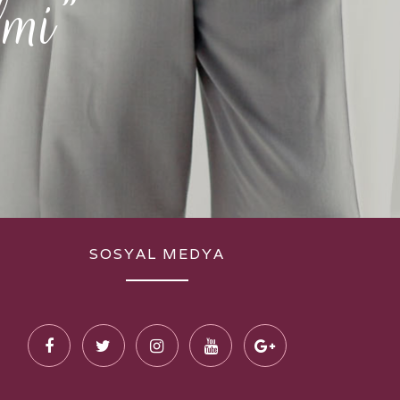
lmi”
.
SOSYAL MEDYA