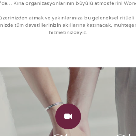
’de… Kına organizasyonlarının büyülü atmosferini Wonder
i üzerinizden atmak ve yakınlarınıza bu geleneksel ritüel
zde tüm davetlilerinizin akıllarına kazınacak, muhteşe
hizmetinizdeyiz.