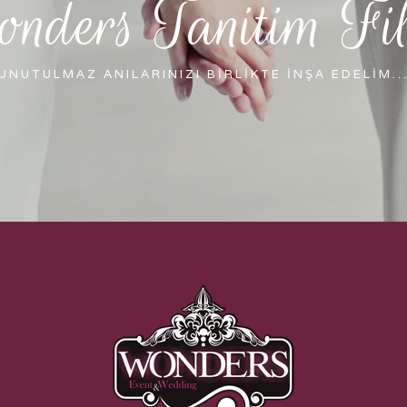
nders Tanitim Fi
UNUTULMAZ ANILARINIZI BİRLİKTE İNŞA EDELİM..