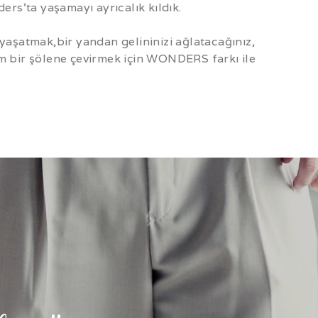
s’ta yaşamayı ayrıcalık kıldık.
i yaşatmak,bir yandan gelininizi ağlatacağınız,
m bir şölene çevirmek için WONDERS farkı ile